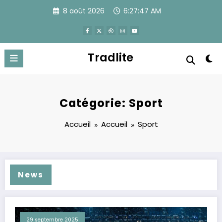
Aller
8 août 2026
6:27:48 AM
au
contenu
Tradlite
Catégorie: Sport
Accueil
Accueil
Sport
News
29 septembre 2025